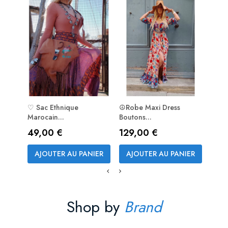
♡ Sac Ethnique
☮Robe Maxi Dress
☮ ♡ 
Marocain...
Boutons...
♡☮️
Prix
Prix
Prix
49,00 €
129,00 €
75,
AJOUTER AU PANIER
AJOUTER AU PANIER
AJ
Shop by
Brand