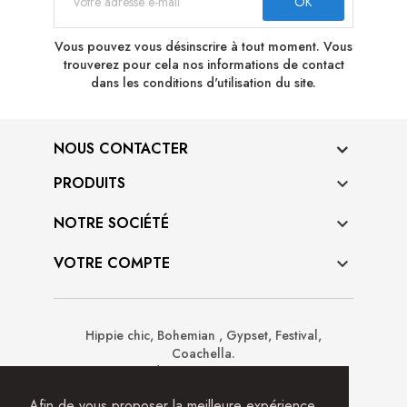
Vous pouvez vous désinscrire à tout moment. Vous
trouverez pour cela nos informations de contact
dans les conditions d'utilisation du site.
NOUS CONTACTER
PRODUITS

NOTRE SOCIÉTÉ

VOTRE COMPTE

Hippie chic, Bohemian , Gypset, Festival,
Coachella.
Prêt à porter de créateurs, accessoires, sacs,
sandales boots, chapeaux, ceintures, déco.
Afin de vous proposer la meilleure expérience