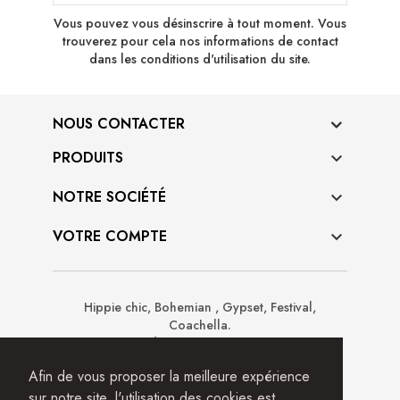
Vous pouvez vous désinscrire à tout moment. Vous
trouverez pour cela nos informations de contact
dans les conditions d'utilisation du site.
NOUS CONTACTER
PRODUITS

NOTRE SOCIÉTÉ

VOTRE COMPTE

Hippie chic, Bohemian , Gypset, Festival,
Coachella.
Prêt à porter de créateurs, accessoires, sacs,
sandales boots, chapeaux, ceintures, déco.
Afin de vous proposer la meilleure expérience
sur notre site, l'utilisation des cookies est