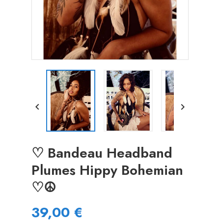


♡ Bandeau Headband
Plumes Hippy Bohemian
♡☮️
39,00 €