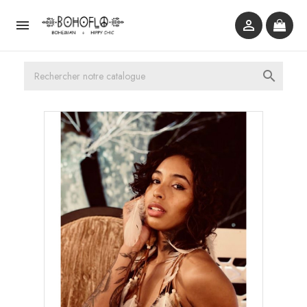


