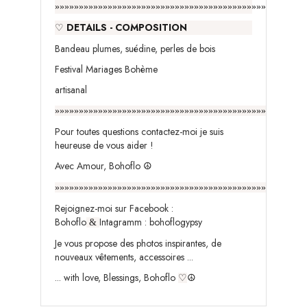
»»»»»»»»»»»»»»»»»»»»»»»»»»»»»»»»»»»»»»»»»»»»
DETAILS - COMPOSITION
♡
Bandeau plumes, suédine, perles de bois
Festival Mariages Bohème
artisanal
»»»»»»»»»»»»»»»»»»»»»»»»»»»»»»»»»»»»»»»»»»»»
Pour toutes questions contactez-moi je suis
heureuse de vous aider !
Avec Amour, Bohoflo
☮️
»»»»»»»»»»»»»»»»»»»»»»»»»»»»»»»»»»»»»»»»»»»»
Rejoignez-moi sur Facebook :
Bohoflo
Intagramm : bohoflogypsy
&
Je vous propose des photos inspirantes, de
nouveaux vêtements, accessoires ...
... with love, Blessings, Bohoflo
♡
☮️