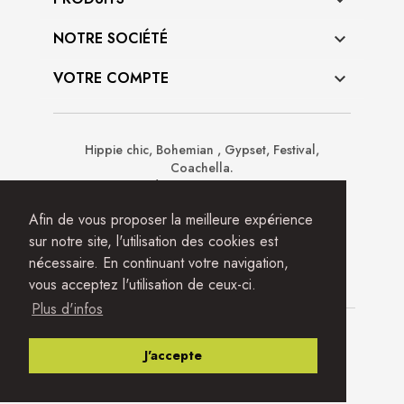

NOTRE SOCIÉTÉ

VOTRE COMPTE

Hippie chic, Bohemian , Gypset, Festival,
Coachella.
Prêt à porter de créateurs, accessoires, sacs,
sandales boots, chapeaux, ceintures, déco.
Afin de vous proposer la meilleure expérience
sur notre site, l'utilisation des cookies est
nécessaire. En continuant votre navigation,
vous acceptez l'utilisation de ceux-ci.
Plus d'infos
© 2026 - Site réalisé avec ❤️ par
MarmotDev
J'accepte