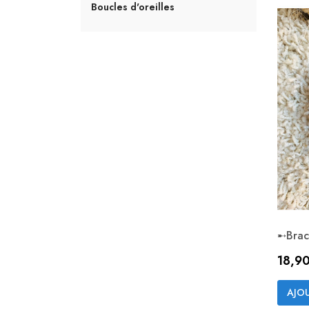
Boucles d'oreilles
➸Brace
Prix
18,9
AJOU