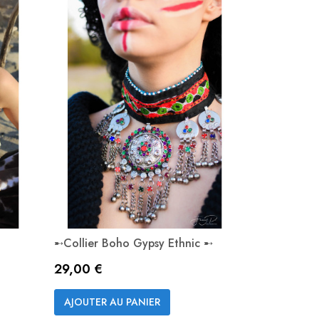
➸Collier Boho Gypsy Ethnic ➸
Prix
29,00 €
Aperçu rapide

AJOUTER AU PANIER