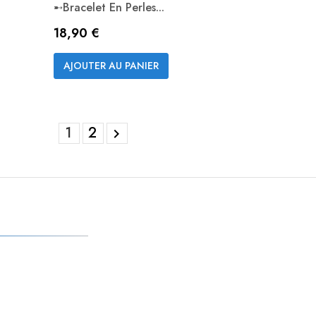
➸Bracelet En Perles...
Prix
18,90 €
Aperçu rapide

AJOUTER AU PANIER
1
2
