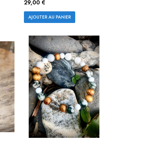
Prix
29,00 €
Aperçu rapide

AJOUTER AU PANIER