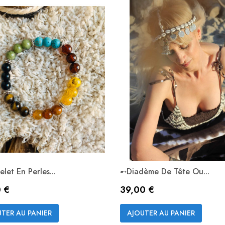
let En Perles...
➸Diadème De Tête Ou...
Prix
0 €
39,00 €
Aperçu rapide
Aperçu rapide


TER AU PANIER
AJOUTER AU PANIER