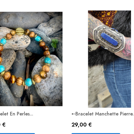
let En Perles...
➸Bracelet Manchette Pierre..
Prix
0 €
29,00 €
Aperçu rapide
Aperçu rapide

