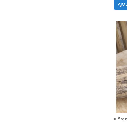
AJOU
➸Brace