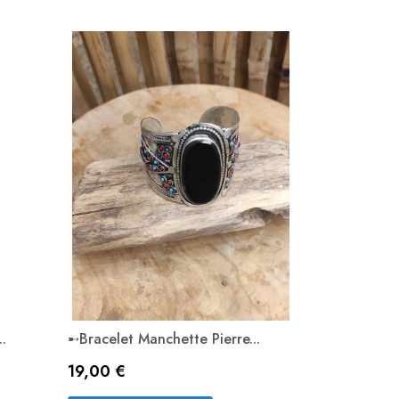
.
➸Bracelet Manchette Pierre...
Prix
19,00 €
Aperçu rapide
