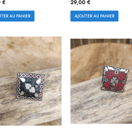
Prix
0 €
29,00 €
Aperçu rapide
Aperçu rapide


TER AU PANIER
AJOUTER AU PANIER