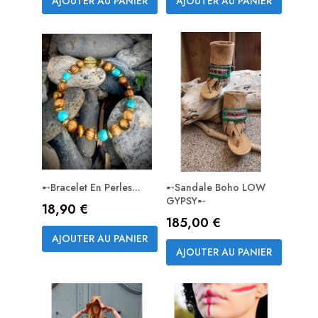
AJOUTER AU PANIER
AJOUTER AU PANIER
➸Bracelet En Perles...
➸Sandale Boho LOW
GYPSY➸
Prix
18,90 €
Prix
185,00 €
AJOUTER AU PANIER
AJOUTER AU PANIER