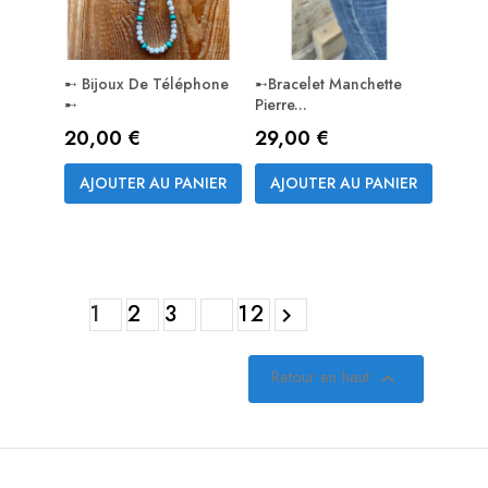
➸ Bijoux De Téléphone
➸Bracelet Manchette
➸
Pierre...
Prix
Prix
20,00 €
29,00 €
AJOUTER AU PANIER
AJOUTER AU PANIER
1
2
3
12

Retour en haut
