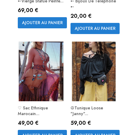
➸Vierge Statue Peinte...
➸ Bijoux De Téléphone
➸
Prix
69,00 €
Prix
20,00 €
AJOUTER AU PANIER
AJOUTER AU PANIER
♡ Sac Ethnique
☮Tunique Loose
Marocain...
"Janny"...
Prix
Prix
49,00 €
59,00 €