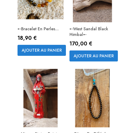
➸Bracelet En Perles...
➸West Sandal Black
Himbal➸
Prix
18,90 €
Prix
170,00 €
AJOUTER AU PANIER
AJOUTER AU PANIER