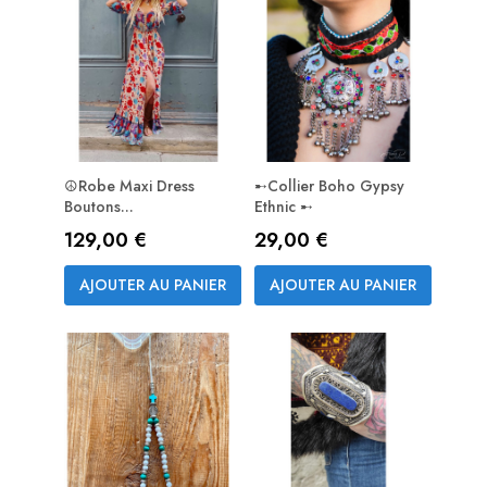
☮Robe Maxi Dress
➸Collier Boho Gypsy
Boutons...
Ethnic ➸
Prix
Prix
129,00 €
29,00 €
AJOUTER AU PANIER
AJOUTER AU PANIER